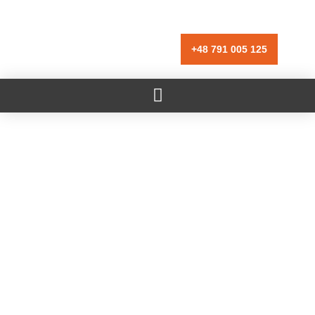
+48 791 005 125
Tu publicidad
en un solo lugar
Conoce los detalles