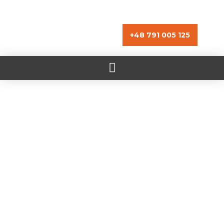
+48 791 005 125
Tu publicidad
en un solo lugar
Conoce los detalles